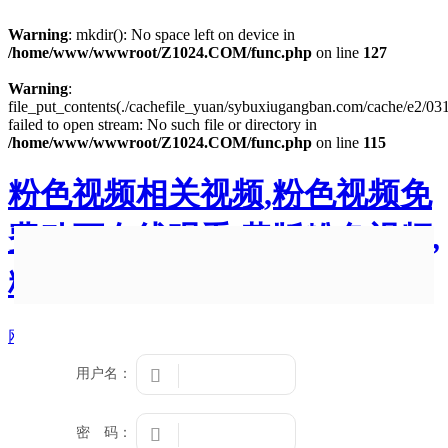
Warning
: mkdir(): No space left on device in
/home/www/wwwroot/Z1024.COM/func.php
on line
127
Warning
:
file_put_contents(./cachefile_yuan/sybuxiugangban.com/cache/e2/031
failed to open stream: No such file or directory in
/home/www/wwwroot/Z1024.COM/func.php
on line
115
粉色视频相关视频,粉色视频免
费动画在线观看,黄版粉色视频,
粉色黄APP下载
网站地图
用户名：

密 码：
